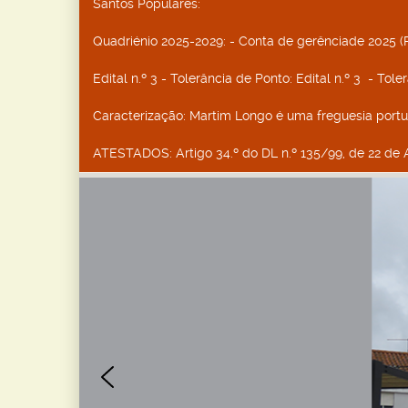
Santos Populares
:
Quadriénio 2025-2029
: - Conta de gerênciade 2025 (
Edital n.º 3 - Tolerância de Ponto
: Edital n.º 3 - Tol
Caracterização
: Martim Longo é uma freguesia port
ATESTADOS
: Artigo 34.º do DL n.º 135/99, de 22 de