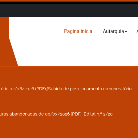
Pagina inicial
Autarquia
ório 02/06/2026 (PDF);(Subida de posicionamento remuneratório
aturas abandonadas de 09/03/2026 (PDF); Edital n.º 2/20