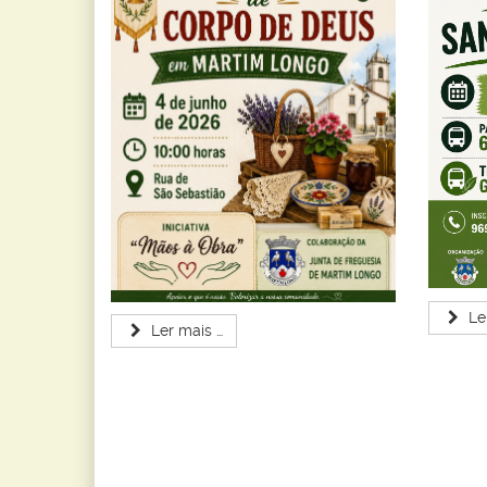
Le
Ler mais …