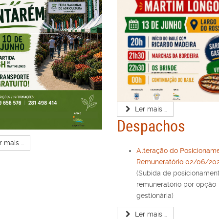
Ler mais …
Despachos
r mais …
Alteração do Posicionam
Remuneratório 02/06/202
(Subida de posicionamen
remuneratório por opção
gestionária)
Ler mais …