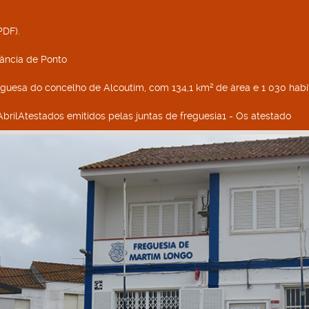
PDF).
erância de Ponto
uguesa do concelho de Alcoutim, com 134,1 km² de área e 1 030 habi
 AbrilAtestados emitidos pelas juntas de freguesia1 - Os atestado