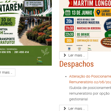
Ler mais …
Despachos
r mais …
Alteração do Posicionam
Remuneratório 02/06/202
(Subida de posicionamen
remuneratório por opção
gestionária)
Ler mais …