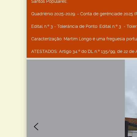
Santos Populares
:
Quadriénio 2025-2029
: - Conta de gerênciade 2025 (
Edital n.º 3 - Tolerância de Ponto
: Edital n.º 3 - Tol
Caracterização
: Martim Longo é uma freguesia port
ATESTADOS
: Artigo 34.º do DL n.º 135/99, de 22 de