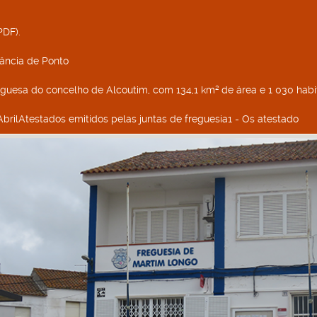
PDF).
erância de Ponto
uguesa do concelho de Alcoutim, com 134,1 km² de área e 1 030 habi
 AbrilAtestados emitidos pelas juntas de freguesia1 - Os atestado