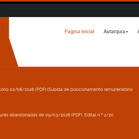
Pagina inicial
Autarquia
ório 02/06/2026 (PDF);(Subida de posicionamento remuneratório
aturas abandonadas de 09/03/2026 (PDF); Edital n.º 2/20