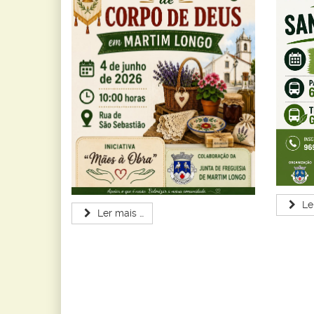
Le
Ler mais …