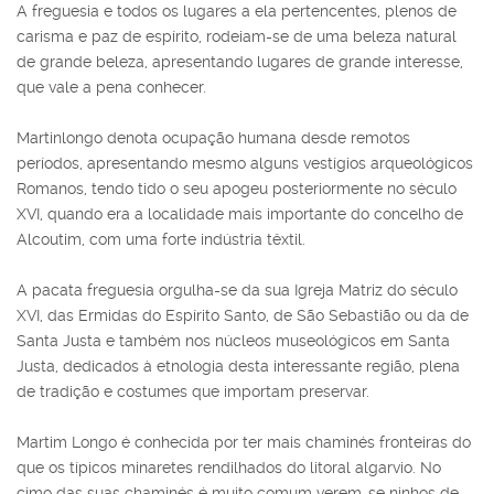
A freguesia e todos os lugares a ela pertencentes, plenos de
carisma e paz de espírito, rodeiam-se de uma beleza natural
de grande beleza, apresentando lugares de grande interesse,
que vale a pena conhecer.
Martinlongo denota ocupação humana desde remotos
períodos, apresentando mesmo alguns vestígios arqueológicos
Romanos, tendo tido o seu apogeu posteriormente no século
XVI, quando era a localidade mais importante do concelho de
Alcoutim, com uma forte indústria têxtil.
A pacata freguesia orgulha-se da sua Igreja Matriz do século
XVI, das Ermidas do Espírito Santo, de São Sebastião ou da de
Santa Justa e também nos núcleos museológicos em Santa
Justa, dedicados à etnologia desta interessante região, plena
de tradição e costumes que importam preservar.
Martim Longo é conhecida por ter mais chaminés fronteiras do
que os típicos minaretes rendilhados do litoral algarvio. No
cimo das suas chaminés é muito comum verem-se ninhos de