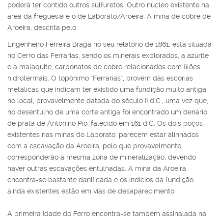
poderá ter contido outros sulfuretos. Outro núcleo existente na
área da freguesia é o de Laborato/Aroeira. A mina de cobre de
Aroeira, descrita pelo
Engenheiro Ferreira Braga no seu relatório de 1861, está situada
no Cerro das Ferrarias, sendo os minerais explorados, a azurite
e a malaquite, carbonatos de cobre relacionados com filões
hidrotermais. O topónimo "Ferrarias", provém das escórias
metálicas que indicam ter existido uma fundição muito antiga
no local, provavelmente datada do século II d.C., uma vez que,
no desentulho de uma corte antiga foi encontrado um denário
de prata de Antonino Pio, falecido em 161 d.C. Os dois poços
existentes nas minas do Laborato, parecem estar alinhados
com a escavação da Aroeira, pelo que provavelmente,
corresponderão à mesma zona de mineralização, devendo
haver outras escavações entulhadas. A mina da Aroeira
encontra-se bastante danificada e os indícios da fundição
ainda existentes estão em vias de desaparecimento.
A primeira Idade do Ferro encontra-se também assinalada na