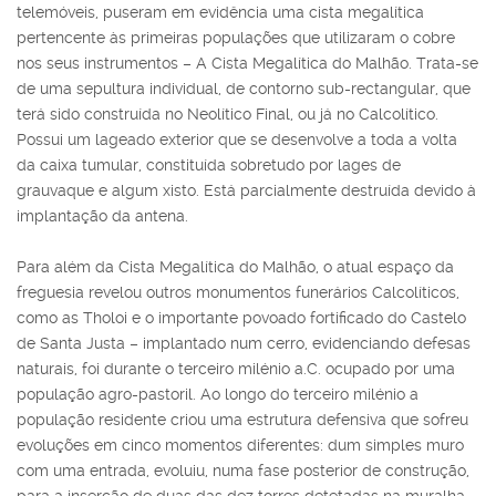
telemóveis, puseram em evidência uma cista megalítica
pertencente às primeiras populações que utilizaram o cobre
nos seus instrumentos – A Cista Megalítica do Malhão. Trata-se
de uma sepultura individual, de contorno sub-rectangular, que
terá sido construída no Neolítico Final, ou já no Calcolítico.
Possui um lageado exterior que se desenvolve a toda a volta
da caixa tumular, constituída sobretudo por lages de
grauvaque e algum xisto. Está parcialmente destruída devido à
implantação da antena.
Para além da Cista Megalítica do Malhão, o atual espaço da
freguesia revelou outros monumentos funerários Calcolíticos,
como as Tholoi e o importante povoado fortificado do Castelo
de Santa Justa – implantado num cerro, evidenciando defesas
naturais, foi durante o terceiro milénio a.C. ocupado por uma
população agro-pastoril. Ao longo do terceiro milénio a
população residente criou uma estrutura defensiva que sofreu
evoluções em cinco momentos diferentes: dum simples muro
com uma entrada, evoluiu, numa fase posterior de construção,