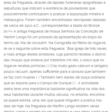
área da freguesia, através de lápides funerárias epigrafadas e
sepulturas que indicam a existência de povoadores que
possivelmente continuaram a praticar a exploração mineira e
metalúrgica. Foram também encontradas necrópoles datadas
de cerca de 1500 a.C., correspondentes à Idade do Bronze.
br/<> A antiga freguesia de Nossa Senhora da Conceição de
Martim Longo foi um priorado da apresentação do bispo do
termo da Vila de Alcoutim. Na Corografia do Reino do Algarve,
lê-se o seguinte sobre esta freguesia: "Boa igreja de três naves,
a mais antiga destes arredores, cujo parocho recebia o dizimo
das miuças que andava por trezentos mil réis, o único que no
Algarve recebia primicias (.) Cria muito gado cabrum e lanigero;
pouco vacuum, apenas sufficiente para a lavoura que tambem
se faz com muares (..) Também tem olarias de louça ordinaria
que as exporia para o Campo de Ourique (.)". A actividade
oleira teve uma importância bastante significativa na vida dos
seus habitantes durante muitos séculos, no entanto, encontra-
se quase extinta, uma vez que quase ninguém a pratica nos
dias de hoje. Na freguesia de Marfim Longo existem várias
lendas sobre a origem do seu topónimo e uma delas conta que