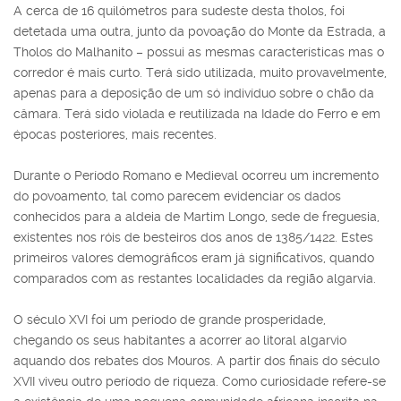
A cerca de 16 quilómetros para sudeste desta tholos, foi
detetada uma outra, junto da povoação do Monte da Estrada, a
Tholos do Malhanito – possui as mesmas características mas o
corredor é mais curto. Terá sido utilizada, muito provavelmente,
apenas para a deposição de um só indivíduo sobre o chão da
câmara. Terá sido violada e reutilizada na Idade do Ferro e em
épocas posteriores, mais recentes.
Durante o Período Romano e Medieval ocorreu um incremento
do povoamento, tal como parecem evidenciar os dados
conhecidos para a aldeia de Martim Longo, sede de freguesia,
existentes nos róis de besteiros dos anos de 1385/1422. Estes
primeiros valores demográficos eram já significativos, quando
comparados com as restantes localidades da região algarvia.
O século XVI foi um período de grande prosperidade,
chegando os seus habitantes a acorrer ao litoral algarvio
aquando dos rebates dos Mouros. A partir dos finais do século
XVII viveu outro período de riqueza. Como curiosidade refere-se