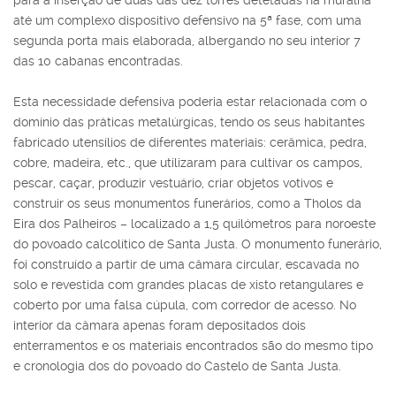
para a inserção de duas das dez torres detetadas na muralha
até um complexo dispositivo defensivo na 5ª fase, com uma
segunda porta mais elaborada, albergando no seu interior 7
das 10 cabanas encontradas.
Esta necessidade defensiva poderia estar relacionada com o
domínio das práticas metalúrgicas, tendo os seus habitantes
fabricado utensílios de diferentes materiais: cerâmica, pedra,
cobre, madeira, etc., que utilizaram para cultivar os campos,
pescar, caçar, produzir vestuário, criar objetos votivos e
construir os seus monumentos funerários, como a Tholos da
Eira dos Palheiros – localizado a 1,5 quilómetros para noroeste
do povoado calcolítico de Santa Justa. O monumento funerário,
foi construído a partir de uma câmara circular, escavada no
solo e revestida com grandes placas de xisto retangulares e
coberto por uma falsa cúpula, com corredor de acesso. No
interior da câmara apenas foram depositados dois
enterramentos e os materiais encontrados são do mesmo tipo
e cronologia dos do povoado do Castelo de Santa Justa.